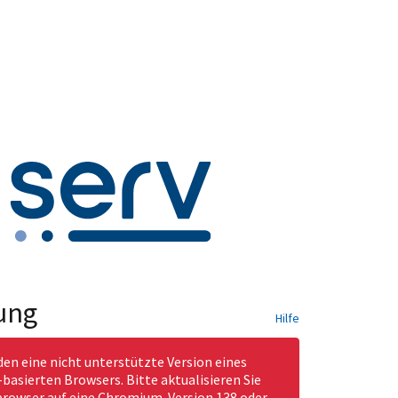
ung
Hilfe
den eine nicht unterstützte Version eines
asierten Browsers. Bitte aktualisieren Sie
rowser auf eine Chromium-Version 138 oder